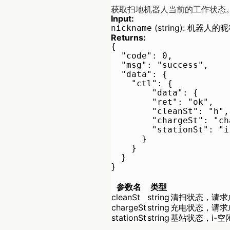
获取扫地机器人当前的工作状态
Input:
(string):
机器人的昵
nickname
Returns:
{

  "code": 0,

  "msg": "success",

  "data": {

    "ctl": {

        "data": {

        "ret": "ok",

        "cleanSt": "h",

        "chargeSt": "ch
        "stationSt": "i"
      }

    }

  }

参数名
类型
cleanSt
string
清扫状态，请求成功时
chargeSt
string
充电状态，请求成
stationSt
string
基站状态，i-空闲