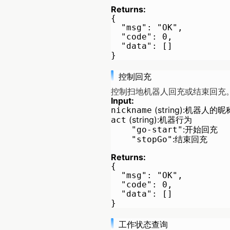
Returns:
{

  "msg": "OK",

  "code": 0,

  "data": []

控制回充
控制扫地机器人回充或结束回充
Input:
(string):
机器人的昵
nickname
(string):
机器行为
act
:
开始回充
"go-start"
:
结束回充
"stopGo"
Returns:
{

  "msg": "OK",

  "code": 0,

  "data": []

工作状态查询