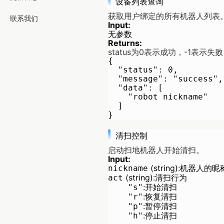
设备列表查询
获取用户绑定的所有机器人列表
联系我们
Input:
无参数
Returns:
status为0表示成功，-1表示失败
{

  "status": 0,

  "message": "success",

  "data": [

    "robot nickname"

  ]

}
清扫控制
启动扫地机器人开始清扫。
Input:
(string):
机器人的昵
nickname
(string):
清扫行为
act
:
开始清扫
"s"
:
恢复清扫
"r"
:
暂停清扫
"p"
:
停止清扫
"h"